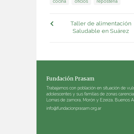
cocina
oficios
repostería
Taller de alimentación
Saludable en Suárez
Fundación Prasam
Trabajamos con población en situación de vulne
adolescentes y sus familias de zonas carenci
Lomas de zamora, Morón y Ezeiza, Buenos Air
info@fundacionprasam.org.ar